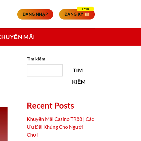
ĐĂNG NHẬP
ĐĂNG KÝ
KHUYẾN MÃI
Tìm kiếm
TÌM
KIẾM
Recent Posts
Khuyến Mãi Casino TR88 | Các
Ưu Đãi Khủng Cho Người
Chơi