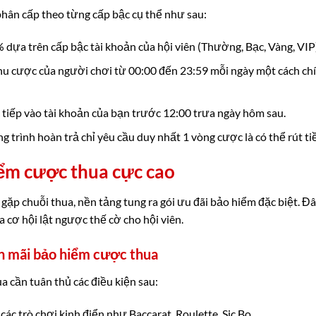
phân cấp theo từng cấp bậc cụ thể như sau:
 dựa trên cấp bậc tài khoản của hội viên (Thường, Bạc, Vàng, VIP)
hu cược của người chơi từ 00:00 đến 23:59 mỗi ngày một cách ch
 tiếp vào tài khoản của bạn trước 12:00 trưa ngày hôm sau.
 trình hoàn trả chỉ yêu cầu duy nhất 1 vòng cược là có thể rút ti
ểm cược thua cực cao
gặp chuỗi thua, nền tảng tung ra gói ưu đãi bảo hiểm đặc biệt. Đâ
a cơ hội lật ngược thế cờ cho hội viên.
n mãi bảo hiểm cược thua
 cần tuân thủ các điều kiện sau:
các trò chơi kinh điển như Baccarat, Roulette, Sic Bo.