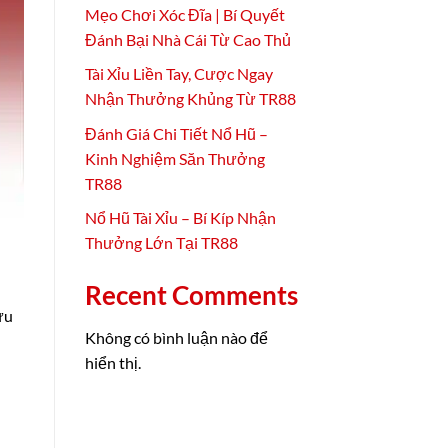
Mẹo Chơi Xóc Đĩa | Bí Quyết
Đánh Bại Nhà Cái Từ Cao Thủ
Tài Xỉu Liền Tay, Cược Ngay
Nhận Thưởng Khủng Từ TR88
Đánh Giá Chi Tiết Nổ Hũ –
Kinh Nghiệm Săn Thưởng
TR88
Nổ Hũ Tài Xỉu – Bí Kíp Nhận
Thưởng Lớn Tại TR88
Recent Comments
ưu
Không có bình luận nào để
hiển thị.