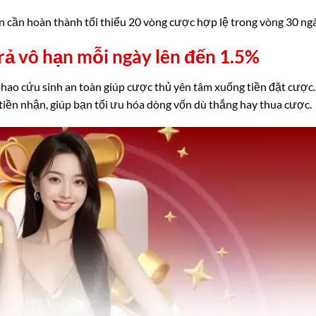
n cần hoàn thành tối thiểu 20 vòng cược hợp lệ trong vòng 30 ngà
rả vô hạn mỗi ngày lên đến 1.5%
hao cứu sinh an toàn giúp cược thủ yên tâm xuống tiền đặt cược.
tiền nhận, giúp bạn tối ưu hóa dòng vốn dù thắng hay thua cược.