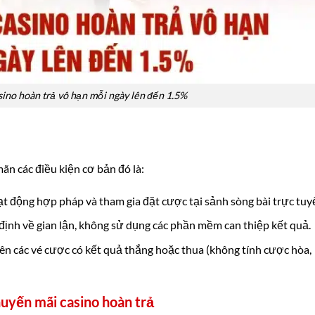
ino hoàn trả vô hạn mỗi ngày lên đến 1.5%
n các điều kiện cơ bản đó là:
t động hợp pháp và tham gia đặt cược tại sảnh sòng bài trực tuy
ịnh về gian lận, không sử dụng các phần mềm can thiệp kết quả.
n các vé cược có kết quả thắng hoặc thua (không tính cược hòa,
uyến mãi casino hoàn trả