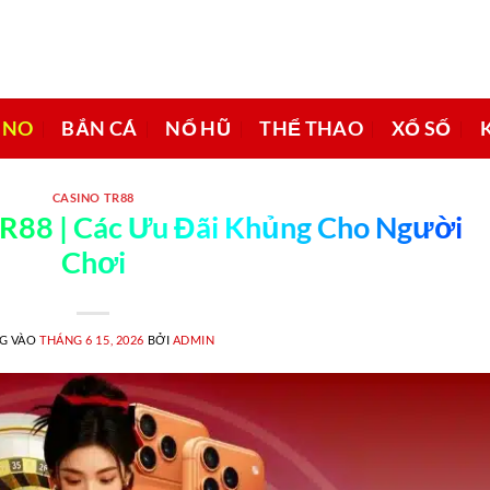
INO
BẮN CÁ
NỔ HŨ
THỂ THAO
XỔ SỐ
CASINO TR88
R88 | Các Ưu Đãi Khủng Cho Người
Chơi
G VÀO
THÁNG 6 15, 2026
BỞI
ADMIN